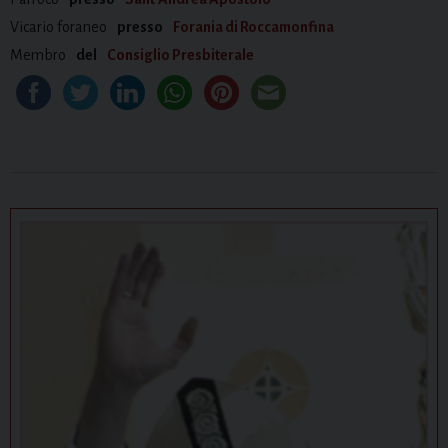
Vicario foraneo
presso
Forania di Roccamonfina
Membro
del
Consiglio Presbiterale