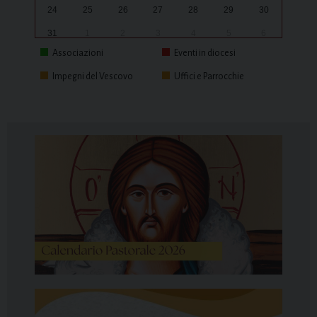
24
25
26
27
28
29
30
31
1
2
3
4
5
6
Associazioni
Eventi in diocesi
Impegni del Vescovo
Uffici e Parrocchie