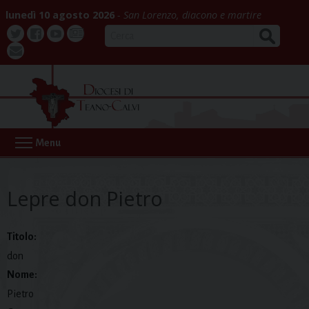
Skip
lunedì 10 agosto 2026
San Lorenzo, diacono e martire
to
CERCA
content
Twitter
Facebook
Youtube
La
webmail
Buona
Notizia
Menu
Lepre don Pietro
Titolo:
don
Nome:
Pietro