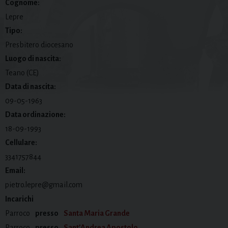
Cognome:
Lepre
Tipo:
Presbitero diocesano
Luogo di nascita:
Teano (CE)
Data di nascita:
09-05-1963
Data ordinazione:
18-09-1993
Cellulare:
3341757844
Email:
pietro.lepre@gmail.com
Incarichi
Parroco
presso
Santa Maria Grande
Parroco
presso
Sant’Andrea Apostolo