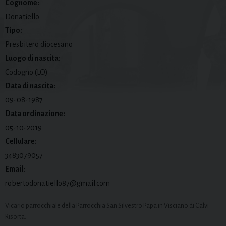
Cognome:
Donatiello
Tipo:
Presbitero diocesano
Luogo di nascita:
Codogno (LO)
Data di nascita:
09-08-1987
Data ordinazione:
05-10-2019
Cellulare:
3483079057
Email:
robertodonatiello87@gmail.com
Vicario parrocchiale della Parrocchia San Silvestro Papa in Visciano di Calvi
Risorta.