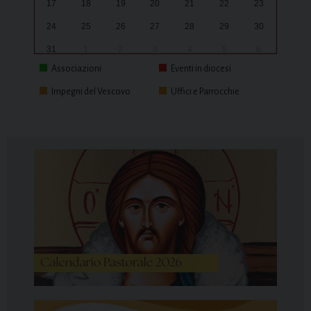
17
18
19
20
21
22
23
24
25
26
27
28
29
30
31
1
2
3
4
5
6
Associazioni
Eventi in diocesi
Impegni del Vescovo
Uffici e Parrocchie