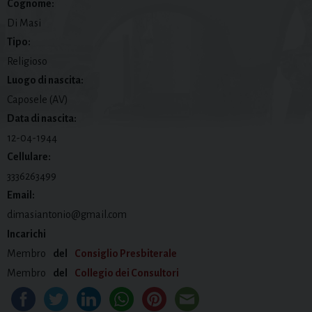
Cognome:
Di Masi
Tipo:
Religioso
Luogo di nascita:
Caposele (AV)
Data di nascita:
12-04-1944
Cellulare:
3336263499
Email:
dimasiantonio@gmail.com
Incarichi
Membro
del
Consiglio Presbiterale
Membro
del
Collegio dei Consultori