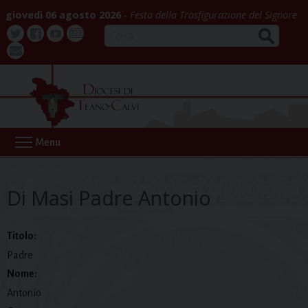
Skip
giovedì 06 agosto 2026
Festa della Trasfigurazione del Signore
to
CERCA
content
Twitter
Facebook
Youtube
La
webmail
Buona
Notizia
Menu
Di Masi Padre Antonio
Titolo:
Padre
Nome:
Antonio