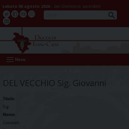
Skip
sabato 08 agosto 2026
San Domenico, sacerdote
to
CERCA
content
Twitter
Facebook
Youtube
La
webmail
Buona
Notizia
Menu
DEL VECCHIO Sig. Giovanni
Titolo:
Sig.
Nome:
Giovanni