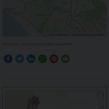
Leaflet
| Map data ©
OpenStreetMap
contributors
Piazza Chiesa - Catailli, 81044 Conca della Campania (CE)