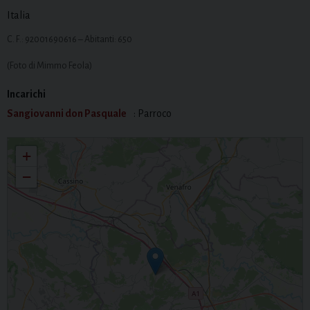
Italia
C. F.: 92001690616 – Abitanti: 650
(Foto di Mimmo Feola)
Incarichi
Sangiovanni don Pasquale
: Parroco
Santa Maria delle Grazie
+
−