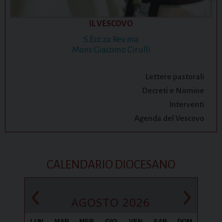
IL VESCOVO
S.Ecc.za Rev.ma
Mons Giacomo Cirulli
Lettere pastorali
Decreti e Nomine
Interventi
Agenda del Vescovo
CALENDARIO DIOCESANO
‹
›
AGOSTO 2026
LUN
MAR
MER
GIO
VEN
SAB
DOM