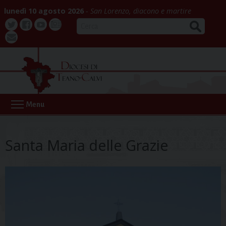
Skip
lunedì 10 agosto 2026
San Lorenzo, diacono e martire
to
CERCA
content
Twitter
Facebook
Youtube
La
webmail
Buona
Notizia
Menu
Santa Maria delle Grazie