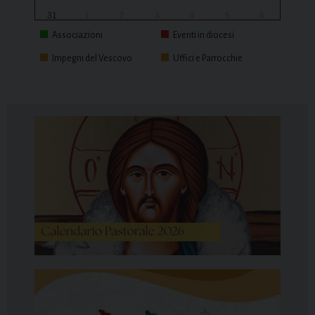
31
1
2
3
4
5
6
Associazioni
Eventi in diocesi
Impegni del Vescovo
Uffici e Parrocchie