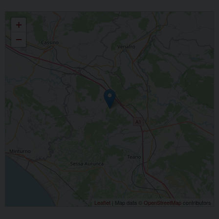
San Pietro Martire
+
−
Leaflet
| Map data ©
OpenStreetMap
contributors