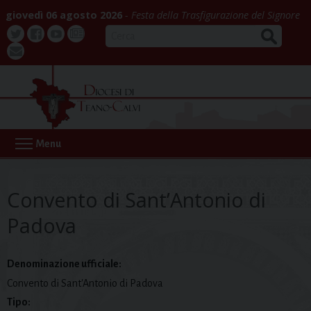
Skip
giovedì 06 agosto 2026
Festa della Trasfigurazione del Signore
to
CERCA
content
Twitter
Facebook
Youtube
La
webmail
Buona
Notizia
Menu
Convento di Sant’Antonio di
Padova
Denominazione ufficiale:
Convento di Sant'Antonio di Padova
Tipo: