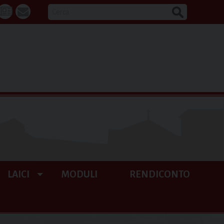
CERCA
k
tube
La
webmail
Buona
Notizia
LAICI
MODULI
RENDICONTO