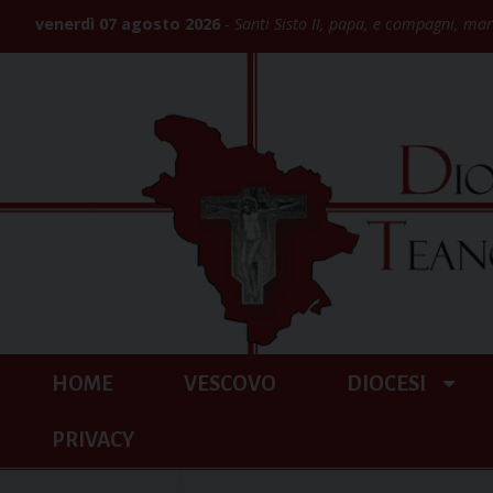
Skip
venerdì 07 agosto 2026
Santi Sisto II, papa, e compagni, mar
to
content
HOME
VESCOVO
DIOCESI
PRIVACY