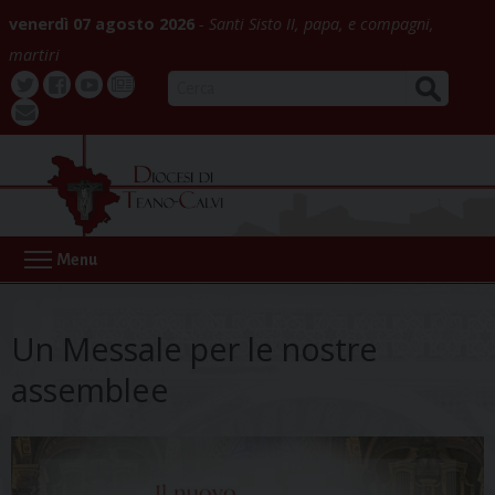
Skip
venerdì 07 agosto 2026
Santi Sisto II, papa, e compagni,
to
martiri
content
CERCA
Twitter
Facebook
Youtube
La
webmail
Buona
Notizia
Menu
Un Messale per le nostre
assemblee