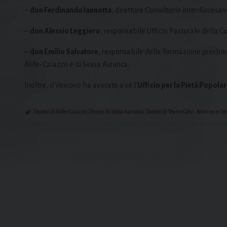
–
don Ferdinando Iannotta
, direttore Consultorio interdiocesan
–
don Alessio Leggiero
, responsabile Ufficio Pastorale della Cu
–
don Emilio Salvatore
, responsabile della Formazione presbiter
Alife-Caiazzo e di Sessa Aurunca;
Inoltre, il Vescovo ha avocato a sé l’
Ufficio per la Pietà Popolar
Diocesi di Alife-Caiazzo
,
Diocesi di Sessa Aurunca
,
Diocesi di Teano-Calvi
,
Nomine e Dec
P
o
s
t