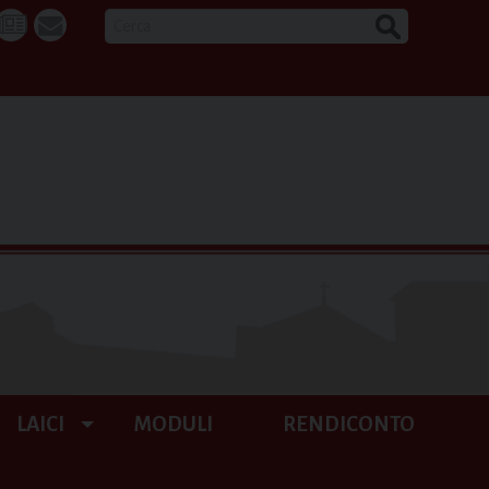
CERCA
k
tube
La
webmail
Buona
Notizia
LAICI
MODULI
RENDICONTO