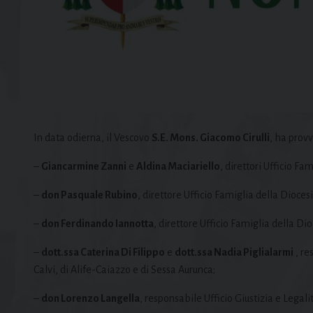
In data odierna, il Vescovo
S.E. Mons. Giacomo Cirulli
, ha prov
–
Giancarmine Zanni
e
Aldina Maciariello
, direttori Ufficio Fa
–
don Pasquale Rubino
, direttore Ufficio Famiglia della Diocesi
–
don Ferdinando Iannotta
, direttore Ufficio Famiglia della Di
–
dott.ssa Caterina Di Filippo
e
dott.ssa Nadia Piglialarmi
, re
Calvi, di Alife-Caiazzo e di Sessa Aurunca;
–
don Lorenzo Langella
, responsabile Ufficio Giustizia e Legali