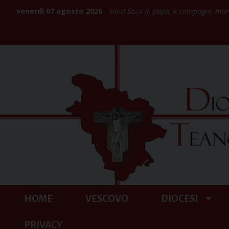
Skip
venerdì 07 agosto 2026
Santi Sisto II, papa, e compagni, mar
to
content
HOME
VESCOVO
DIOCESI
PRIVACY