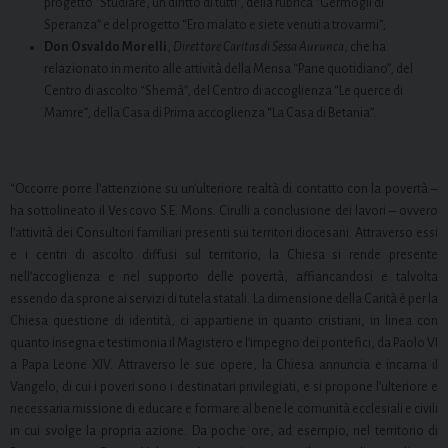
progetto “Studiare, un diritto di tutti”, della rubrica “Germogli di
Speranza” e del progetto “Ero malato e siete venuti a trovarmi”;
Don Osvaldo Morelli
,
Direttore Caritas di Sessa Aurunca
, che ha
relazionato in merito alle attività della Mensa “Pane quotidiano”, del
Centro di ascolto “Shemà”, del Centro di accoglienza “Le querce di
Mamre”, della Casa di Prima accoglienza “La Casa di Betania”.
“Occorre porre l’attenzione su un’ulteriore realtà di contatto con la povertà –
ha sottolineato il Vescovo S.E. Mons. Cirulli a conclusione dei lavori – ovvero
l’attività dei Consultori familiari presenti sui territori diocesani. Attraverso essi
e i centri di ascolto diffusi sul territorio, la Chiesa si rende presente
nell’accoglienza e nel supporto delle povertà, affiancandosi e talvolta
essendo da sprone ai servizi di tutela statali. La dimensione della Carità è per la
Chiesa questione di identità, ci appartiene in quanto cristiani, in linea con
quanto insegna e testimonia il Magistero e l’impegno dei pontefici, da Paolo VI
a Papa Leone XIV. Attraverso le sue opere, la Chiesa annuncia e incarna il
Vangelo, di cui i poveri sono i destinatari privilegiati, e si propone l’ulteriore e
necessaria missione di educare e formare al bene le comunità ecclesiali e civili
in cui svolge la propria azione. Da poche ore, ad esempio, nel territorio di