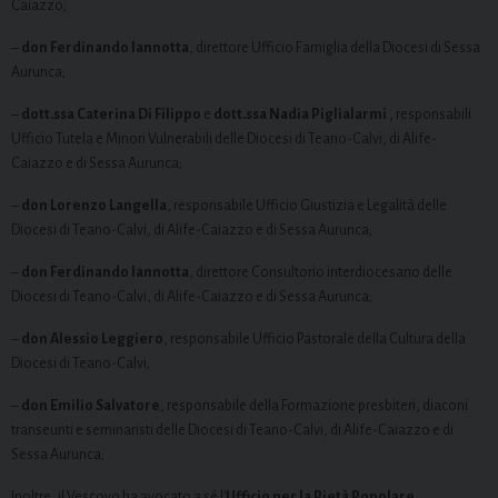
Caiazzo;
–
don Ferdinando Iannotta
, direttore Ufficio Famiglia della Diocesi di Sessa
Aurunca;
–
dott.ssa Caterina Di Filippo
e
dott.ssa Nadia Piglialarmi
, responsabili
Ufficio Tutela e Minori Vulnerabili delle Diocesi di Teano-Calvi, di Alife-
Caiazzo e di Sessa Aurunca;
–
don Lorenzo Langella
, responsabile Ufficio Giustizia e Legalità delle
Diocesi di Teano-Calvi, di Alife-Caiazzo e di Sessa Aurunca;
–
don Ferdinando Iannotta
, direttore Consultorio interdiocesano delle
Diocesi di Teano-Calvi, di Alife-Caiazzo e di Sessa Aurunca;
–
don Alessio Leggiero
, responsabile Ufficio Pastorale della Cultura della
Diocesi di Teano-Calvi;
–
don Emilio Salvatore
, responsabile della Formazione presbiteri, diaconi
transeunti e seminaristi delle Diocesi di Teano-Calvi, di Alife-Caiazzo e di
Sessa Aurunca;
Inoltre, il Vescovo ha avocato a sé l’
Ufficio per la Pietà Popolare.