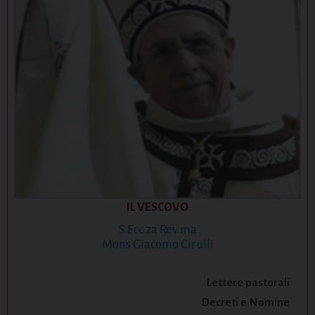
o
n
IL VESCOVO
S.Ecc.za Rev.ma
Mons Giacomo Cirulli
Lettere pastorali
Decreti e Nomine