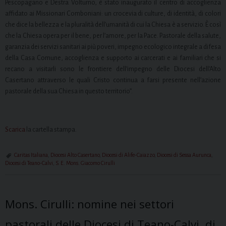
Pescopagano e Destra Volturno, è stato inaugurato il centro di accoglienza
affidato ai Missionari Comboniani: un crocevia di culture, di identità, di colori
che dice la bellezza e la pluralità dell’umanità di cui la Chiesa è a servizio. È così
che la Chiesa opera per il bene, per l’amore, per la Pace. Pastorale della salute,
garanzia dei servizi sanitari ai più poveri, impegno ecologico integrale a difesa
della Casa Comune, accoglienza e supporto ai carcerati e ai familiari che si
recano a visitarli sono le frontiere dell’impegno delle Diocesi dell’Alto
Casertano attraverso le quali Cristo continua a farsi presente nell’azione
pastorale della sua Chiesa in questo territorio”.
Scarica
la cartella stampa.
Caritas Italiana
,
Diocesi Alto Casertano
,
Diocesi di Alife-Caiazzo
,
Diocesi di Sessa Aurunca
,
Diocesi di Teano-Calvi
,
S. E. Mons. Giacomo Cirulli
Mons. Cirulli: nomine nei settori
pastorali delle Diocesi di Teano-Calvi, di