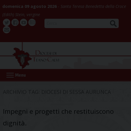
Skip
domenica 09 agosto 2026
Santa Teresa Benedetta della Croce
to
(Edith) Stein, vergine
content
CERCA
Twitter
Facebook
Youtube
La
webmail
Buona
Notizia
Menu
ARCHIVIO TAG:
DIOCESI DI SESSA AURUNCA
Impegni e progetti che restituiscono
dignità.