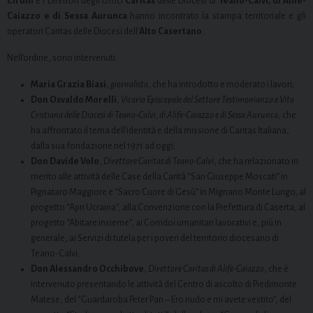
Cirulli
e i Direttori degli Uffici
Caritas
delle Diocesi di
Teano-Calvi, di Alife-
Caiazzo e di Sessa Aurunca
hanno incontrato la stampa territoriale e gli
operatori Caritas delle Diocesi dell’
Alto Casertano
.
Nell’ordine, sono intervenuti:
Maria Grazia Biasi
,
giornalista
, che ha introdotto e moderato i lavori;
Don Osvaldo Morelli
,
Vicario Episcopale del Settore Testimonianza e Vita
Cristiana delle Diocesi di Teano-Calvi, di Alife-Caiazzo e di Sessa Aurunca
, che
ha affrontato il tema dell’identità e della missione di Caritas Italiana,
dalla sua fondazione nel 1971 ad oggi;
Don Davide Volo
,
Direttore Caritas di Teano-Calvi
, che ha relazionato in
merito alle attività delle Case della Carità “San Giuseppe Moscati” in
Pignataro Maggiore e “Sacro Cuore di Gesù” in Mignano Monte Lungo, al
progetto “Apri Ucraina”, alla Convenzione con la Prefettura di Caserta, al
progetto “Abitare insieme”, ai Corridoi umanitari lavorativi e, più in
generale, ai Servizi di tutela per i poveri del territorio diocesano di
Teano-Calvi;
Don Alessandro Occhibove
,
Direttore Caritas di Alife-Caiazzo
, che è
intervenuto presentando le attività del Centro di ascolto di Piedimonte
Matese, del “Guardaroba Peter Pan – Ero nudo e mi avete vestito”, del