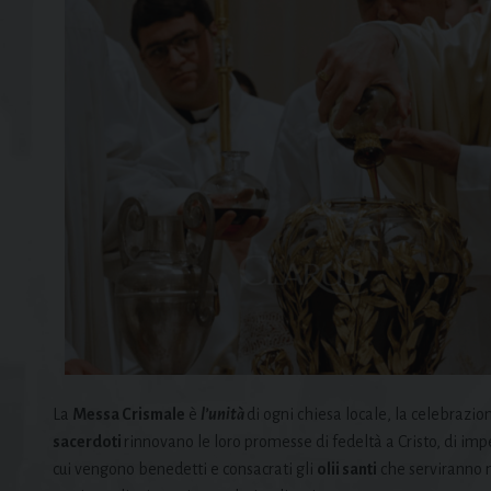
La
Messa Crismale
è
l’unità
di ogni chiesa locale, la celebrazion
sacerdoti
rinnovano le loro promesse di fedeltà a Cristo, di im
cui vengono benedetti e consacrati gli
olii santi
che serviranno n