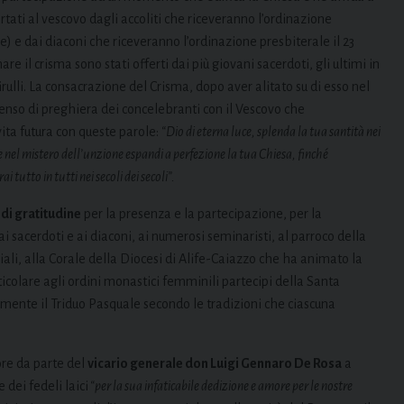
rtati al vescovo dagli accoliti che riceveranno l’ordinazione
) e dai diaconi che riceveranno l’ordinazione presbiterale il 23
e il crisma sono stati offerti dai più giovani sacerdoti, gli ultimi in
rulli. La consacrazione del Crisma, dopo aver alitato su di esso nel
enso di preghiera dei concelebranti con il Vescovo che
vita futura con queste parole:
“Dio di eterna luce, splenda la tua santità nei
te nel mistero dell’unzione espandi a perfezione la tua Chiesa, finché
 tutto in tutti nei secoli dei secoli”.
di gratitudine
per la presenza e la partecipazione, per la
i sacerdoti e ai diaconi, ai numerosi seminaristi, al parroco della
ali, alla Corale della Diocesi di Alife-Caiazzo che ha animato la
 particolare agli ordini monastici femminili partecipi della Santa
amente il Triduo Pasquale secondo le tradizioni che ciascuna
ore da parte del
vicario generale don Luigi Gennaro De Rosa
a
 dei fedeli laici
“per la sua infaticabile dedizione e amore per le nostre