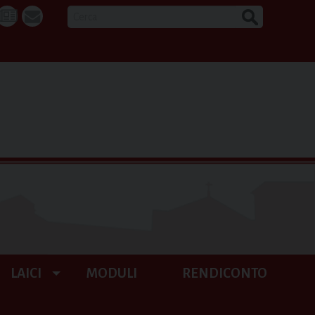
CERCA
k
tube
La
webmail
Buona
Notizia
LAICI
MODULI
RENDICONTO