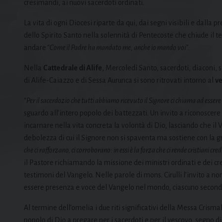
cresimandi, ai nuovi sacerdoti ordinati.
La vita di ogni Diocesi riparte da qui, dai segni visibili e dalla
dello Spirito Santo nella solennità di Pentecoste che chiude il 
andare
“Come il Padre ha mandato me, anche io mando voi”.
Nella
Cattedrale di Alife
, Mercoledì Santo, sacerdoti, diaconi, s
di Alife-Caiazzo e di Sessa Aurunca si sono ritrovati intorno al
ve
“Per il sacerdozio che tutti abbiamo ricevuto il Signore ci chiama ad essere
sguardo all’intero popolo dei battezzati. Un invito a riconoscere
incarnare nella vita concreta la volontà di Dio, lasciando che il
debolezza di cui il Signore non si spaventa ma sostiene con la 
che ci rafforzano, ci corroborano: in essi è la forza che ci rende cristiani credi
il Pastore richiamando la missione dei ministri ordinati e dei c
testimoni del Vangelo. Nelle parole di mons. Cirulli l’invito a 
essere presenza e voce del Vangelo nel mondo, ciascuno secondo
Al termine dell’omelia i due riti significativi della Messa Crismal
popolo di Dio a pregare per i sacerdoti e per il vescovo, segno 