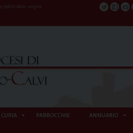
 (Edith) Stein, vergine
Twitter
Faceboo
You
CURIA
PARROCCHIE
ANNUARIO