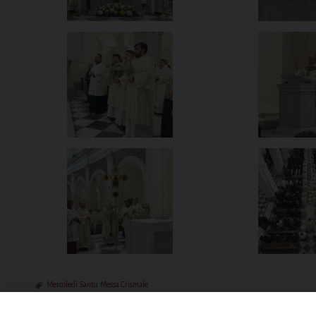
Mercoledì Santo
,
Messa Crismale