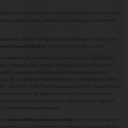
 preghiera, predisponendosi poi alla gioia della Risurrezione e al dono
tempo pasquale ed invia i battezzati nel mondo con la missione di
eminaristi, religiose e religiosi e laici delle Diocesi di Teano-Calvi,
scovo Giacomo Cirulli
per vivere e celebrare questa unità.
 suoi mediatori”
, ha ricordato il vescovo nell’omelia, allargando lo
 che, in forme diverse, ministri ordinati e laici sono chiamati ad
 Vangelo si esprima anche attraverso la fragilità umana. Una
grazia dei sacramenti che dona agli uomini,
“con la grazia di questi olii
bili”
, così Mons. Cirulli.
“È bello essere discepoli di Cristo”
, ha sottolineato
redenti che in forza del Battesimo sono tutti chiamati ad essere
non venir meno alla chiamata di essere collaboratori del Regno, ad
 il dono della vocazione ricevuta.
e: il
rinnovo delle promesse sacerdotali
in cui è coinvolto anche il
di partecipazione ad un momento che edifica la Chiesa e ne affida a