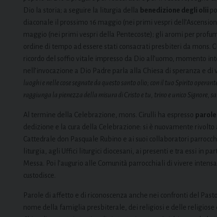
Dio la storia; a seguire la liturgia della
benedizione degli olii
po
diaconale il prossimo 16 maggio (nei primi vespri dell’Ascensione
maggio (nei primi vespri della Pentecoste); gli aromi per profumar
ordine di tempo ad essere stati consacrati presbiteri da mons. Ci
ricordo del soffio vitale impresso da Dio all’uomo, momento int
nell’invocazione a Dio Padre parla alla Chiesa di speranza e di 
luoghi e nelle cose segnate da questo santo olio; con il tuo Spirito operan
raggiunga la pienezza della misura di Cristo e tu, trino e unico Signore, sarai
Al termine della Celebrazione, mons. Cirulli ha espresso
parole 
dedizione e la cura della Celebrazione: si è nuovamente rivolto a
Cattedrale don Pasquale Rubino e ai suoi collaboratori parrocchi
liturgia, agli Uffici liturgici diocesani, ai presenti e tra essi in
Messa. Poi l’augurio alle Comunità parrocchiali di vivere intens
custodisce.
Parole di affetto e di riconoscenza anche nei confronti del Past
nome della famiglia presbiterale, dei religiosi e delle religiose e