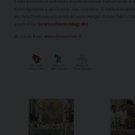
Chiese dimostrata in tanti modi e in tante circostanze”
richiamando le ini
coinvolgimento a cui chiama i suoi sacerdoti:
“Si tratta di un cammi
ma che tutti richiama alla serietà del nostro impegno di essere fedeli collab
popolo di Dio”
(scarica il testo integrale)
.
di Grazia Biasi,
www.clarusonline.it