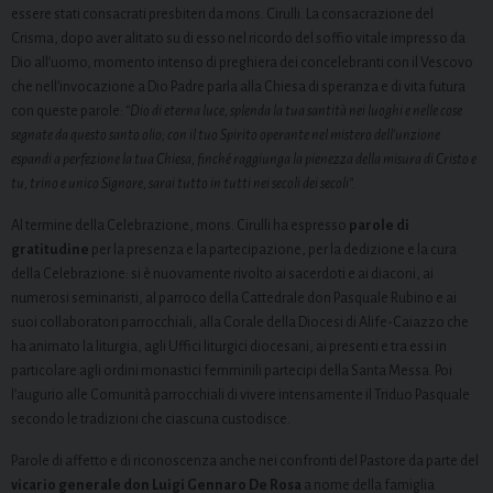
essere stati consacrati presbiteri da mons. Cirulli. La consacrazione del
Crisma, dopo aver alitato su di esso nel ricordo del soffio vitale impresso da
Dio all’uomo, momento intenso di preghiera dei concelebranti con il Vescovo
che nell’invocazione a Dio Padre parla alla Chiesa di speranza e di vita futura
con queste parole:
“Dio di eterna luce, splenda la tua santità nei luoghi e nelle cose
segnate da questo santo olio; con il tuo Spirito operante nel mistero dell’unzione
espandi a perfezione la tua Chiesa, finché raggiunga la pienezza della misura di Cristo e
tu, trino e unico Signore, sarai tutto in tutti nei secoli dei secoli”.
Al termine della Celebrazione, mons. Cirulli ha espresso
parole di
gratitudine
per la presenza e la partecipazione, per la dedizione e la cura
della Celebrazione: si è nuovamente rivolto ai sacerdoti e ai diaconi, ai
numerosi seminaristi, al parroco della Cattedrale don Pasquale Rubino e ai
suoi collaboratori parrocchiali, alla Corale della Diocesi di Alife-Caiazzo che
ha animato la liturgia, agli Uffici liturgici diocesani, ai presenti e tra essi in
particolare agli ordini monastici femminili partecipi della Santa Messa. Poi
l’augurio alle Comunità parrocchiali di vivere intensamente il Triduo Pasquale
secondo le tradizioni che ciascuna custodisce.
Parole di affetto e di riconoscenza anche nei confronti del Pastore da parte del
vicario generale don Luigi Gennaro De Rosa
a nome della famiglia