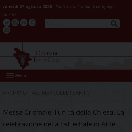
Skip
venerdì 07 agosto 2026
Santi Sisto II, papa, e compagni,
to
martiri
content
CERCA
Twitter
Facebook
Youtube
La
webmail
Buona
Notizia
Menu
ARCHIVIO TAG:
MERCOLEDÌ SANTO
Messa Crismale, l’unità della Chiesa. La
celebrazione nella cattedrale di Alife