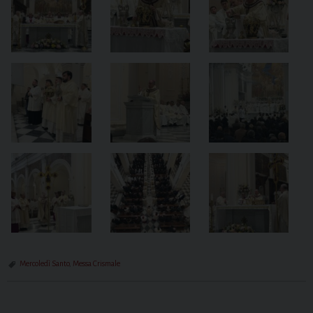
Mercoledì Santo
,
Messa Crismale