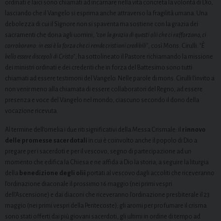
ordinati e laici sono chiamati ad incarnare nella vita concreta la volontà di Dio,
lasciando che il Vangelo si esprima anche attraverso la fragilità umana. Una
debolezza di cui il Signore non si spaventa ma sostiene con la grazia dei
sacramenti che dona agli uomini,
“con la grazia di questi olii che ci rafforzano, ci
corroborano: in essi è la forza che ci rende cristiani credibili”
, così Mons. Cirulli.
“È
bello essere discepoli di Cristo”
, ha sottolineato il Pastore richiamando la missione
dei ministri ordinati e dei credenti che in forza del Battesimo sono tutti
chiamati ad essere testimoni del Vangelo. Nelle parole di mons. Cirulli l’invito a
non venir meno alla chiamata di essere collaboratori del Regno, ad essere
presenza e voce del Vangelo nel mondo, ciascuno secondo il dono della
vocazione ricevuta.
Al termine dell’omelia i due riti significativi della Messa Crismale: il
rinnovo
delle promesse sacerdotali
in cui è coinvolto anche il popolo di Dio a
pregare per i sacerdoti e per il vescovo, segno di partecipazione ad un
momento che edifica la Chiesa e ne affida a Dio la storia; a seguire la liturgia
della
benedizione degli olii
portati al vescovo dagli accoliti che riceveranno
l’ordinazione diaconale il prossimo 16 maggio (nei primi vespri
dell’Ascensione) e dai diaconi che riceveranno l’ordinazione presbiterale il 23
maggio (nei primi vespri della Pentecoste); gli aromi per profumare il crisma
sono stati offerti dai più giovani sacerdoti, gli ultimi in ordine di tempo ad