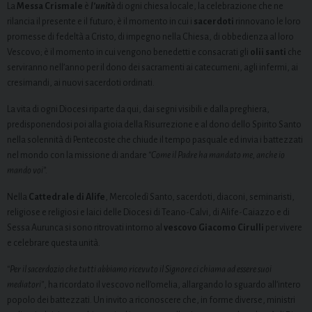
La
Messa Crismale
è
l’unità
di ogni chiesa locale, la celebrazione che ne
rilancia il presente e il futuro; è il momento in cui i
sacerdoti
rinnovano le loro
promesse di fedeltà a Cristo, di impegno nella Chiesa, di obbedienza al loro
Vescovo; è il momento in cui vengono benedetti e consacrati gli
olii santi
che
serviranno nell’anno per il dono dei sacramenti ai catecumeni, agli infermi, ai
cresimandi, ai nuovi sacerdoti ordinati.
La vita di ogni Diocesi riparte da qui, dai segni visibili e dalla preghiera,
predisponendosi poi alla gioia della Risurrezione e al dono dello Spirito Santo
nella solennità di Pentecoste che chiude il tempo pasquale ed invia i battezzati
nel mondo con la missione di andare
“Come il Padre ha mandato me, anche io
mando voi”.
Nella
Cattedrale di Alife
, Mercoledì Santo, sacerdoti, diaconi, seminaristi,
religiose e religiosi e laici delle Diocesi di Teano-Calvi, di Alife-Caiazzo e di
Sessa Aurunca si sono ritrovati intorno al
vescovo Giacomo Cirulli
per vivere
e celebrare questa unità.
“Per il sacerdozio che tutti abbiamo ricevuto il Signore ci chiama ad essere suoi
mediatori”
, ha ricordato il vescovo nell’omelia, allargando lo sguardo all’intero
popolo dei battezzati. Un invito a riconoscere che, in forme diverse, ministri