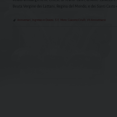
Beata Vergine dei Lattani, Regina del Mondo, e dei Santi Casto e
Anniversari
,
Ingresso in Diocesi
,
S. E. Mons. Giacomo Cirulli
,
VII Anniversario
P
o
s
t
N
a
v