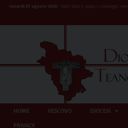
Skip
venerdì 07 agosto 2026
Santi Sisto II, papa, e compagni, mar
to
content
HOME
VESCOVO
DIOCESI
PRIVACY