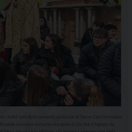
ro e i fedeli tutti della comunità ecclesiale di Teano-Calvi formulano
 e fecondo ministero in mezzo al popolo di Dio che il Signore ha
 di Sessa Aurunca e lo affidano alla materna intercessione della