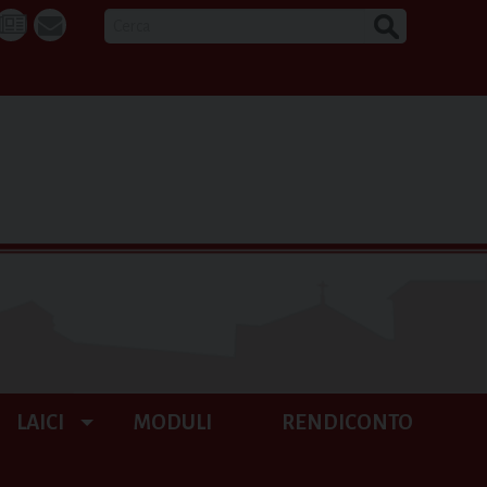
CERCA
k
tube
La
webmail
Buona
Notizia
LAICI
MODULI
RENDICONTO