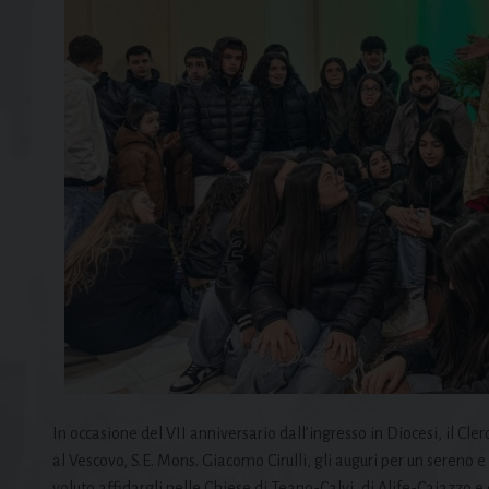
In occasione del VII anniversario dall’ingresso in Diocesi, il Cle
al Vescovo, S.E. Mons. Giacomo Cirulli, gli auguri per un sereno
voluto affidargli nelle Chiese di Teano-Calvi, di Alife-Caiazzo e