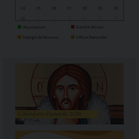
24
25
26
27
28
29
30
31
1
2
3
4
5
6
Associazioni
Eventi in diocesi
Impegni del Vescovo
Uffici e Parrocchie