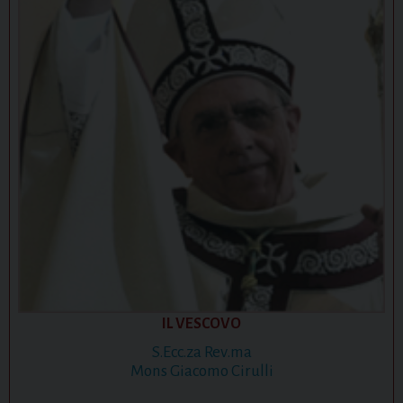
t
i
o
n
IL VESCOVO
S.Ecc.za Rev.ma
Mons Giacomo Cirulli