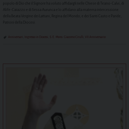
popolo di Dio che il Signore ha voluto affidargli nelle Chiese di Teano-Calvi, di
Alife-Caiazzo e di Sessa Aurunca e lo affidano alla materna intercessione
della Beata Vergine dei Lattani, Regina del Mondo, e dei Santi Casto e Paride,
Patroni della Diocesi.
Anniversari
,
Ingresso in Diocesi
,
S. E. Mons. Giacomo Cirulli
,
VII Anniversario
P
o
s
t
N
a
v
i
g
a