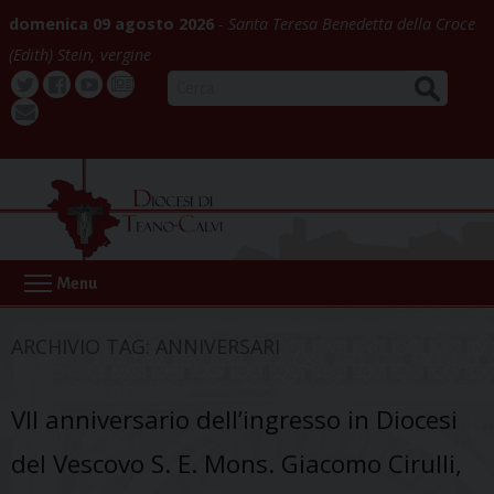
Skip
domenica 09 agosto 2026
Santa Teresa Benedetta della Croce
to
(Edith) Stein, vergine
content
CERCA
Twitter
Facebook
Youtube
La
webmail
Buona
Notizia
Menu
ARCHIVIO TAG:
ANNIVERSARI
VII anniversario dell’ingresso in Diocesi
del Vescovo S. E. Mons. Giacomo Cirulli,