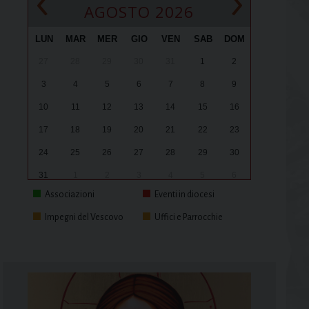
‹
›
AGOSTO 2026
LUN
MAR
MER
GIO
VEN
SAB
DOM
27
28
29
30
31
1
2
3
4
5
6
7
8
9
10
11
12
13
14
15
16
17
18
19
20
21
22
23
24
25
26
27
28
29
30
31
1
2
3
4
5
6
Associazioni
Eventi in diocesi
Impegni del Vescovo
Uffici e Parrocchie