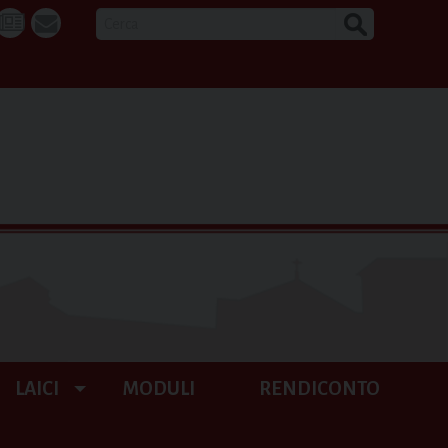
CERCA
k
tube
La
webmail
Buona
Notizia
LAICI
MODULI
RENDICONTO