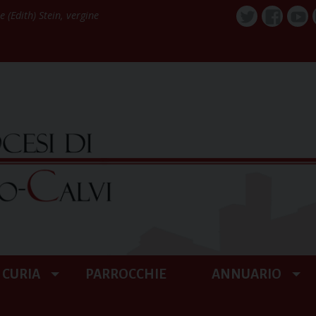
 (Edith) Stein, vergine
Twitter
Faceboo
You
CURIA
PARROCCHIE
ANNUARIO