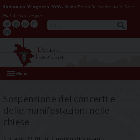
Skip
domenica 09 agosto 2026
Santa Teresa Benedetta della Croce
to
(Edith) Stein, vergine
content
CERCA
Twitter
Facebook
Youtube
La
webmail
Buona
Notizia
Menu
Sospensione dei concerti e
delle manifestazioni nelle
chiese
Nota dell'Ufficio liturgico diocesano