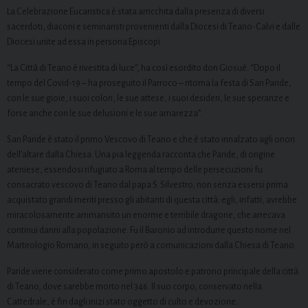
La Celebrazione Eucaristica è stata arricchita dalla presenza di diversi
sacerdoti, diaconi e seminaristi provenienti dalla Diocesi di Teano-Calvi e dalle
Diocesi unite ad essa in persona Episcopi .
“La Città di Teano è rivestita di luce”, ha così esordito don Giosuè. “Dopo il
tempo del Covid-19 – ha proseguito il Parroco – ritorna la festa di San Paride,
con le sue gioie, i suoi colori, le sue attese, i suoi desideri, le sue speranze e
forse anche con le sue delusioni e le sue amarezza”.
S
an Paride è stato il primo Vescovo di Teano e che è stato innalzato agli onori
dell’altare dalla Chiesa. U
na pia leggenda racconta che Paride, di origine
ateniese, essendosi rifugiato a Roma al tempo delle persecuzioni fu
consacrato vescovo di Teano dal papa S. Silvestro, non senza essersi prima
acquistato grandi meriti presso gli abitanti di questa città: egli, infatti, avrebbe
miracolosamente ammansito un enorme e terribile dragone, che arrecava
continui danni alla popolazione. Fu il Baronio ad introdurre questo nome nel
Martirologio Romano, in seguito però a comunicazioni dalla Chiesa di Teano.
Paride viene considerato come primo apostolo e patrono principale della città
di Teano, dove sarebbe morto nel 346. Il suo corpo, conservato nella
Cattedrale, è fin dagli inizi stato oggetto di culto e devozione.