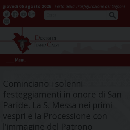
Skip
giovedì 06 agosto 2026
Festa della Trasfigurazione del Signore
to
CERCA
content
Twitter
Facebook
Youtube
La
webmail
Buona
Notizia
Menu
Cominciano i solenni
festeggiamenti in onore di San
Paride. La S. Messa nei primi
vespri e la Processione con
l’immagine del Patrono