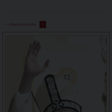
« Pagina precedente
3