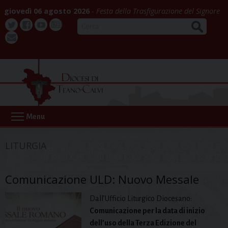
Skip
giovedì 06 agosto 2026
Festa della Trasfigurazione del Signore
to
CERCA
content
Twitter
Facebook
Youtube
La
webmail
Buona
Notizia
Menu
LITURGIA
Comunicazione ULD: Nuovo Messale
Dall’Ufficio Liturgico Diocesano:
Comunicazione per la data di inizio
dell’uso della Terza Edizione del