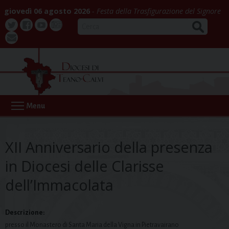
Skip
giovedì 06 agosto 2026
Festa della Trasfigurazione del Signore
to
CERCA
content
Twitter
Facebook
Youtube
La
webmail
Buona
Notizia
Menu
XII Anniversario della presenza
in Diocesi delle Clarisse
dell’Immacolata
Descrizione:
presso il Monastero di Santa Maria della Vigna in Pietravairano