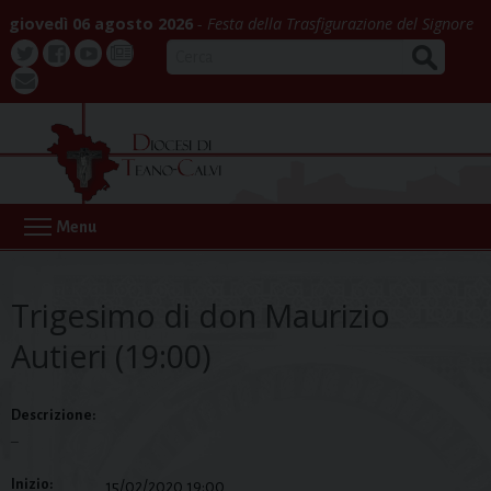
Skip
giovedì 06 agosto 2026
Festa della Trasfigurazione del Signore
to
CERCA
content
Twitter
Facebook
Youtube
La
webmail
Buona
Notizia
Menu
Trigesimo di don Maurizio
Autieri (19:00)
Descrizione:
–
Inizio:
15/02/2020 19:00