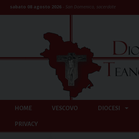
Skip
sabato 08 agosto 2026
San Domenico, sacerdote
to
content
HOME
VESCOVO
DIOCESI
PRIVACY