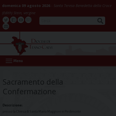
Skip
domenica 09 agosto 2026
Santa Teresa Benedetta della Croce
to
(Edith) Stein, vergine
content
CERCA
Twitter
Facebook
Youtube
La
webmail
Buona
Notizia
Menu
Sacramento della
Confermazione
Descrizione:
presso la Chiesa di Santa Maria Maggiore in Piedimonte