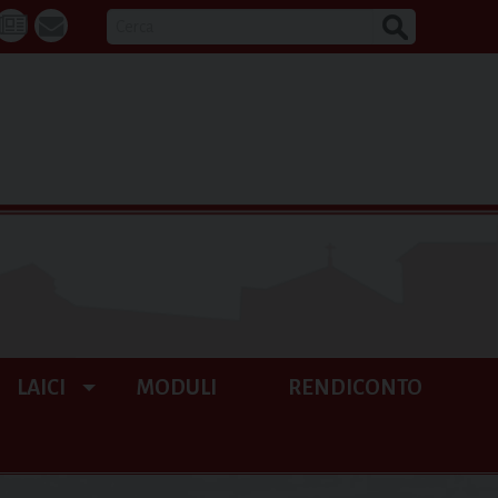
CERCA
k
tube
La
webmail
Buona
Notizia
LAICI
MODULI
RENDICONTO