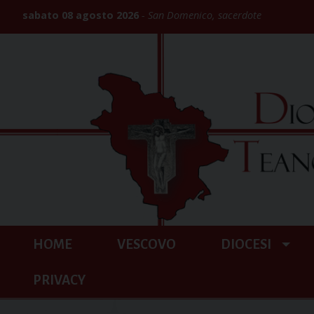
Skip
sabato 08 agosto 2026
San Domenico, sacerdote
to
content
HOME
VESCOVO
DIOCESI
PRIVACY