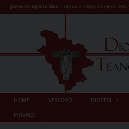
Skip
giovedì 06 agosto 2026
Festa della Trasfigurazione del Signo
to
content
HOME
VESCOVO
DIOCESI
PRIVACY