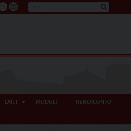
CERCA
k
tube
La
webmail
Buona
Notizia
LAICI
MODULI
RENDICONTO