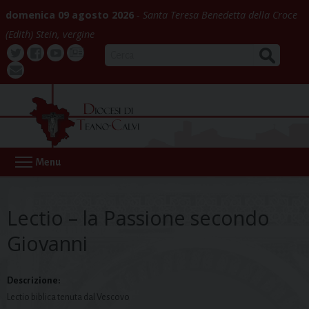
Skip
domenica 09 agosto 2026
Santa Teresa Benedetta della Croce
to
(Edith) Stein, vergine
content
CERCA
Twitter
Facebook
Youtube
La
webmail
Buona
Notizia
Menu
Lectio – la Passione secondo
Giovanni
Descrizione:
Lectio biblica tenuta dal Vescovo