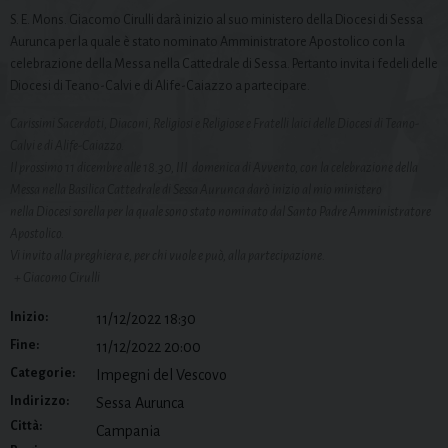
S. E. Mons. Giacomo Cirulli darà inizio al suo ministero della Diocesi di Sessa
Aurunca per la quale è stato nominato Amministratore Apostolico con la
celebrazione della Messa nella Cattedrale di Sessa. Pertanto invita i fedeli delle
Diocesi di Teano-Calvi e di Alife-Caiazzo a partecipare.
Carissimi Sacerdoti, Diaconi, Religiosi e Religiose e Fratelli laici delle Diocesi di Teano-
Calvi e di Alife-Caiazzo.
Il prossimo 11 dicembre alle 18.30, III domenica di Avvento, con la celebrazione della
Messa nella Basilica Cattedrale di Sessa Aurunca darò inizio al mio ministero
nella Diocesi sorella per la quale sono stato nominato dal Santo Padre Amministratore
Apostolico.
Vi invito alla preghiera e, per chi vuole e può, alla partecipazione.
+ Giacomo Cirulli
Inizio:
11/12/2022 18:30
Fine:
11/12/2022 20:00
Categorie:
Impegni del Vescovo
Indirizzo:
Sessa Aurunca
Città:
Campania