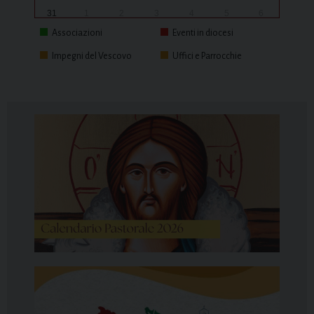
31
1
2
3
4
5
6
Associazioni
Eventi in diocesi
Impegni del Vescovo
Uffici e Parrocchie