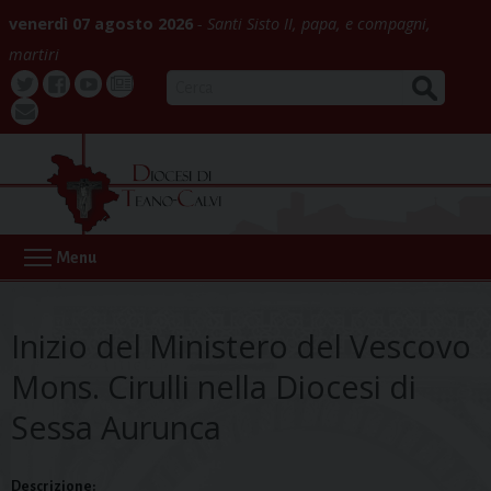
Skip
venerdì 07 agosto 2026
Santi Sisto II, papa, e compagni,
to
martiri
content
CERCA
Twitter
Facebook
Youtube
La
webmail
Buona
Notizia
Menu
Inizio del Ministero del Vescovo
Mons. Cirulli nella Diocesi di
Sessa Aurunca
Descrizione: