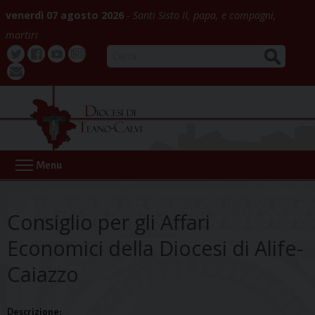
Skip
venerdì 07 agosto 2026
Santi Sisto II, papa, e compagni,
to
martiri
content
CERCA
Twitter
Facebook
Youtube
La
webmail
Buona
Notizia
Menu
Consiglio per gli Affari
Economici della Diocesi di Alife-
Caiazzo
Descrizione: