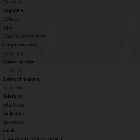
Vincenzo
Cognome:
Di Lauro
Tipo:
Diacono permanente
Luogo di nascita:
Ottaviano
Data di nascita:
11-08-1961
Data ordinazione:
22-11-2003
Telefono:
0823872921
Cellulare:
3204112541
Email:
vincenzo.dilauro@istruzione.it