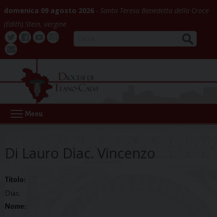
Skip
domenica 09 agosto 2026
Santa Teresa Benedetta della Croce
to
(Edith) Stein, vergine
content
CERCA
Twitter
Facebook
Youtube
La
webmail
Buona
Notizia
Menu
Di Lauro Diac. Vincenzo
Titolo:
Diac.
Nome: