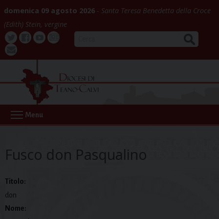
Skip
domenica 09 agosto 2026
Santa Teresa Benedetta della Croce
to
(Edith) Stein, vergine
content
CERCA
Twitter
Facebook
Youtube
La
webmail
Buona
Notizia
Menu
Fusco don Pasqualino
Titolo:
don
Nome: