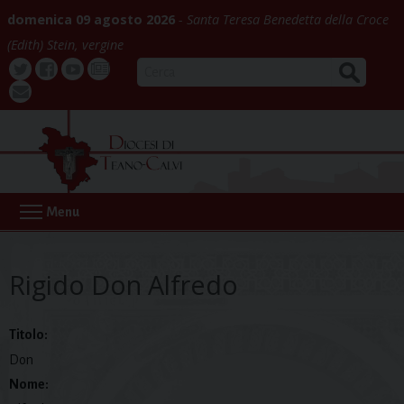
Skip
domenica 09 agosto 2026
Santa Teresa Benedetta della Croce
to
(Edith) Stein, vergine
content
CERCA
Twitter
Facebook
Youtube
La
webmail
Buona
Notizia
Menu
Rigido Don Alfredo
Titolo:
Don
Nome: