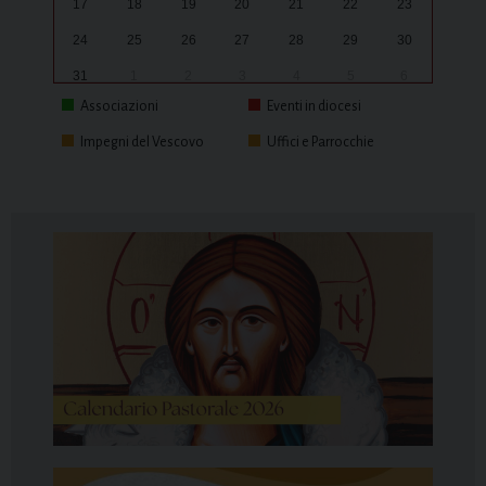
17
18
19
20
21
22
23
24
25
26
27
28
29
30
31
1
2
3
4
5
6
Associazioni
Eventi in diocesi
Impegni del Vescovo
Uffici e Parrocchie