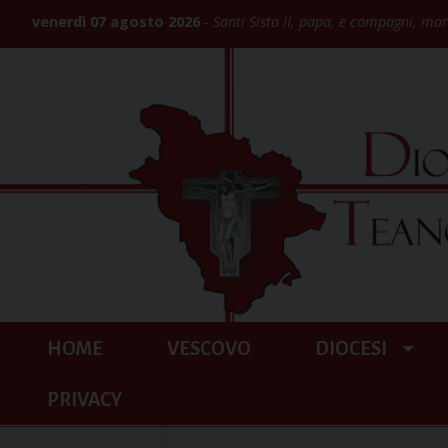
Skip
venerdì 07 agosto 2026
Santi Sisto II, papa, e compagni, mar
to
content
HOME
VESCOVO
DIOCESI
PRIVACY