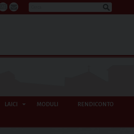
CERCA
k
tube
La
webmail
Buona
Notizia
LAICI
MODULI
RENDICONTO