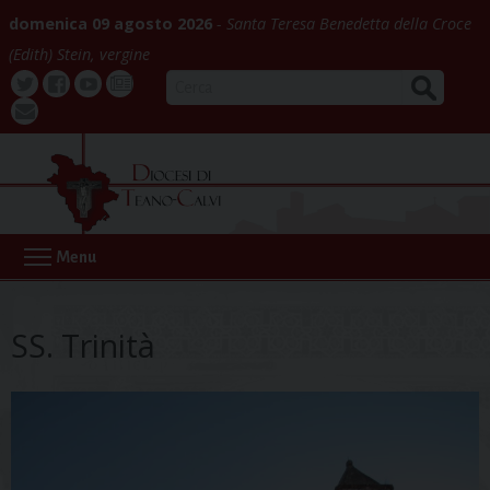
Skip
domenica 09 agosto 2026
Santa Teresa Benedetta della Croce
to
(Edith) Stein, vergine
content
CERCA
Twitter
Facebook
Youtube
La
webmail
Buona
Notizia
Menu
SS. Trinità