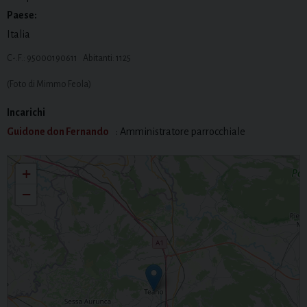
Paese:
Italia
C-.F.: 95000190611 Abitanti: 1125
(Foto di Mimmo Feola)
Incarichi
Guidone don Fernando
: Amministratore parrocchiale
SS. Trinità
+
−