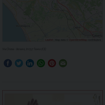
Leaflet
| Map data ©
OpenStreetMap
contributors
Via Chiesa - Versano, 81057 Teano (CE)