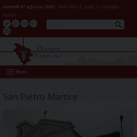
Skip
venerdì 07 agosto 2026
Santi Sisto II, papa, e compagni,
to
martiri
content
CERCA
Twitter
Facebook
Youtube
La
webmail
Buona
Notizia
Menu
San Pietro Martire