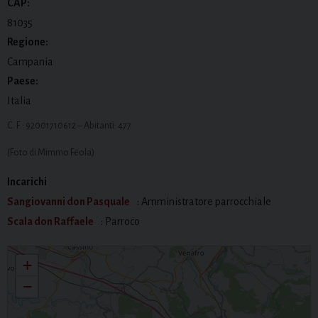
CAP:
81035
Regione:
Campania
Paese:
Italia
C. F.: 92001710612 – Abitanti: 477
(Foto di Mimmo Feola)
Incarichi
Sangiovanni don Pasquale
: Amministratore parrocchiale
Scala don Raffaele
: Parroco
San Pietro Martire
+
−