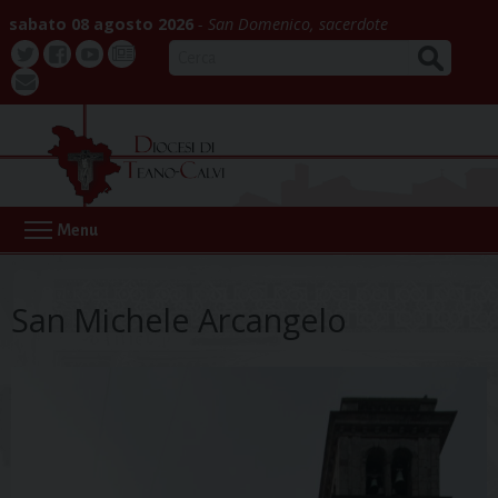
Skip
sabato 08 agosto 2026
San Domenico, sacerdote
to
CERCA
content
Twitter
Facebook
Youtube
La
webmail
Buona
Notizia
Menu
San Michele Arcangelo