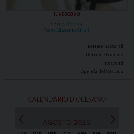
IL VESCOVO
S.Ecc.za Rev.ma
Mons Giacomo Cirulli
Lettere pastorali
Decreti e Nomine
Interventi
Agenda del Vescovo
CALENDARIO DIOCESANO
‹
›
AGOSTO 2026
LUN
MAR
MER
GIO
VEN
SAB
DOM