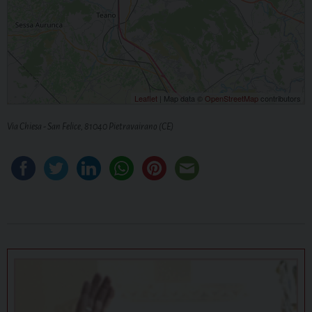
Leaflet
| Map data ©
OpenStreetMap
contributors
Via Chiesa - San Felice, 81040 Pietravairano (CE)