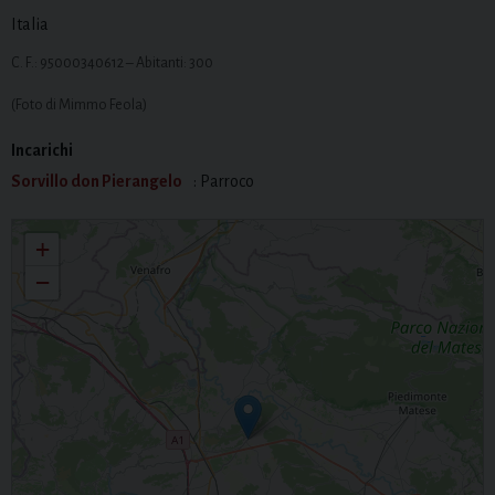
Italia
C. F.: 95000340612 – Abitanti: 300
(Foto di Mimmo Feola)
Incarichi
Sorvillo don Pierangelo
: Parroco
San Felice
+
−