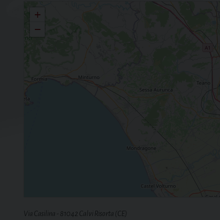
San Casto Concattedrale
+
−
Via Casilina - 81042 Calvi Risorta (CE)