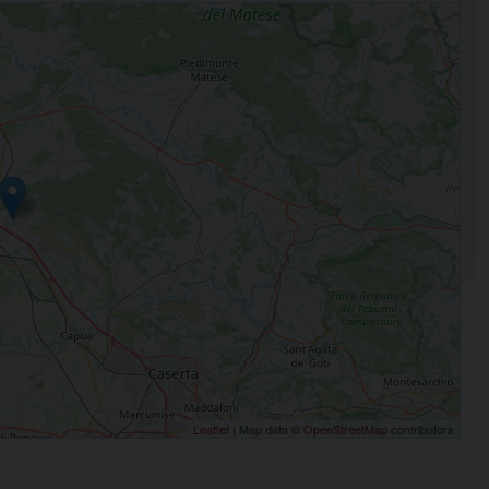
Leaflet
| Map data ©
OpenStreetMap
contributors