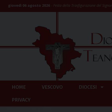
Skip
giovedì 06 agosto 2026
Festa della Trasfigurazione del Signo
to
content
HOME
VESCOVO
DIOCESI
PRIVACY