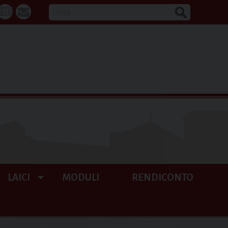
CERCA
k
tube
La
webmail
Buona
Notizia
LAICI
MODULI
RENDICONTO