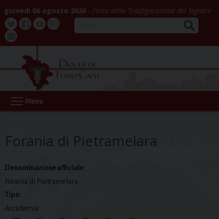
Skip
giovedì 06 agosto 2026
Festa della Trasfigurazione del Signore
to
CERCA
content
Twitter
Facebook
Youtube
La
webmail
Buona
Notizia
Menu
Forania di Pietramelara
Denominazione ufficiale:
Forania di Pietramelara
Tipo:
Accademia