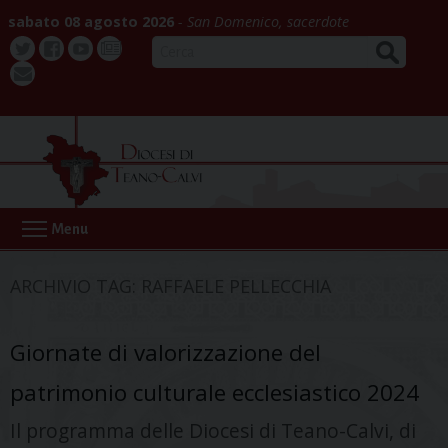
Skip
sabato 08 agosto 2026
San Domenico, sacerdote
to
CERCA
content
Twitter
Facebook
Youtube
La
webmail
Buona
Notizia
Menu
ARCHIVIO TAG:
RAFFAELE PELLECCHIA
Giornate di valorizzazione del
patrimonio culturale ecclesiastico 2024
Il programma delle Diocesi di Teano-Calvi, di