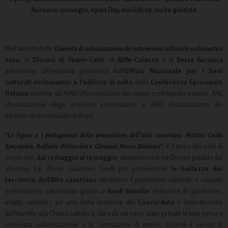
Aurunca: convegni, open Day, workshop, visite guidate
Nell’ambito delle
Giornate di valorizzazione del patrimonio culturale ecclesiastico
2024
, le
Diocesi di Teano-Calvi
, di
Alife-Caiazzo
e di
Sessa Aurunca
aderiscono all’iniziativa promossa dall’
Ufficio Nazionale per i beni
culturali ecclesiastici e l’edilizia di culto
della
Conferenza Episcopale
Italiana
insieme ad AMEI (Associazione dei musei ecclesiastici italiani), AAE
(Associazione degli archivisti ecclesiastici) e ABEI (Associazione dei
bibliotecari ecclesiastici italiani).
“Le figure e i protagonisti della promozione dell’alto casertano. Matteo Guido
Sperandeo, Raffaele Pellecchia e Giovanni Maria Diamare”
:
è il tema del ciclo di
eventi che,
dal 13 maggio al 19 maggio
, attraverserà le tre Diocesi guidate dal
Vescovo S.E. Mons. Giacomo Cirulli per promuovere
le bellezze del
territorio dell’Alto casertano
attraverso il patrimonio culturale e cultuale
ecclesiastico, valorizzato grazie ai
fondi 8xmille
. L’edizione di quest’anno,
infatti, celebra i 40 anni dalla revisione del
Concordato
e l’introduzione
dell’8xmille alla Chiesa cattolica, data da cui sono state gettate le basi per una
rinnovata collaborazione e la costruzione di intese, accordi e servizi di