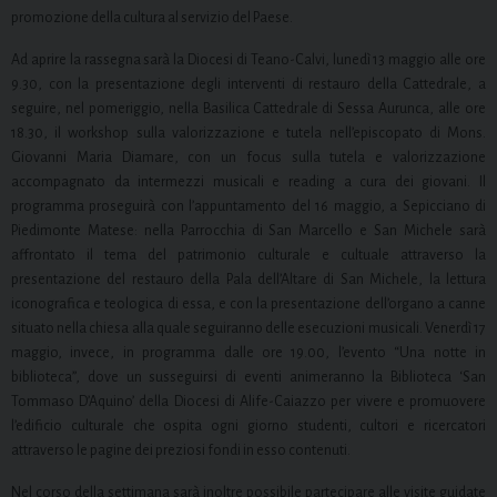
promozione della cultura al servizio del Paese.
Ad aprire la rassegna sarà la Diocesi di Teano-Calvi, lunedì 13 maggio alle ore
9.30, con la presentazione degli interventi di restauro della Cattedrale, a
seguire, nel pomeriggio, nella Basilica Cattedrale di Sessa Aurunca, alle ore
18.30, il workshop sulla valorizzazione e tutela nell’episcopato di Mons.
Giovanni Maria Diamare, con un focus sulla tutela e valorizzazione
accompagnato da intermezzi musicali e reading a cura dei giovani. Il
programma proseguirà con l’appuntamento del 16 maggio, a Sepicciano di
Piedimonte Matese: nella Parrocchia di San Marcello e San Michele sarà
affrontato il tema del patrimonio culturale e cultuale attraverso la
presentazione del restauro della Pala dell’Altare di San Michele, la lettura
iconografica e teologica di essa, e con la presentazione dell’organo a canne
situato nella chiesa alla quale seguiranno delle esecuzioni musicali. Venerdì 17
maggio, invece, in programma dalle ore 19.00, l’evento “Una notte in
biblioteca”, dove un susseguirsi di eventi animeranno la Biblioteca ‘San
Tommaso D’Aquino’ della Diocesi di Alife-Caiazzo per vivere e promuovere
l’edificio culturale che ospita ogni giorno studenti, cultori e ricercatori
attraverso le pagine dei preziosi fondi in esso contenuti.
Nel corso della settimana sarà inoltre possibile partecipare alle visite guidate