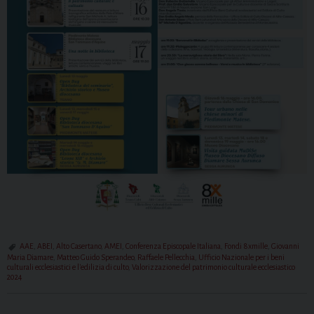
AAE
,
ABEI
,
Alto Casertano
,
AMEI
,
Conferenza Episcopale Italiana
,
Fondi 8xmille
,
Giovanni
Maria Diamare
,
Matteo Guido Sperandeo
,
Raffaele Pellecchia
,
Ufficio Nazionale per i beni
culturali ecclesiastici e l'edilizia di culto
,
Valorizzazione del patrimonio culturale ecclesiastico
2024