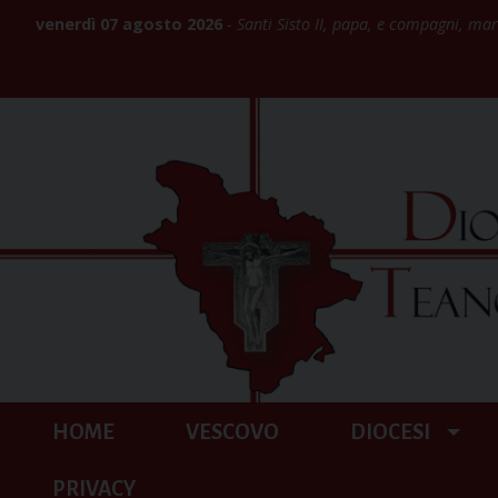
Skip
venerdì 07 agosto 2026
Santi Sisto II, papa, e compagni, mar
to
content
HOME
VESCOVO
DIOCESI
PRIVACY