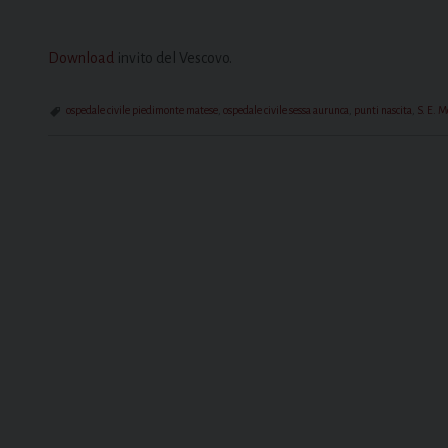
Download
invito del Vescovo.
ospedale civile piedimonte matese
,
ospedale civile sessa aurunca
,
punti nascita
,
S. E. M
P
o
s
t
N
a