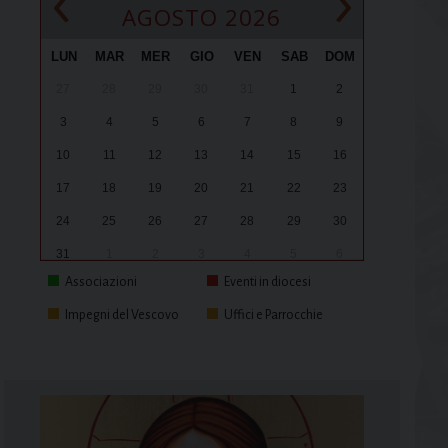
‹
›
AGOSTO 2026
LUN
MAR
MER
GIO
VEN
SAB
DOM
27
28
29
30
31
1
2
3
4
5
6
7
8
9
10
11
12
13
14
15
16
17
18
19
20
21
22
23
24
25
26
27
28
29
30
31
1
2
3
4
5
6
Associazioni
Eventi in diocesi
Impegni del Vescovo
Uffici e Parrocchie