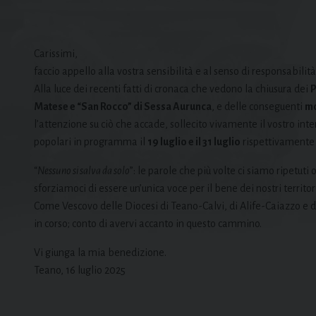
Carissimi,
faccio appello alla vostra sensibilità e al senso di responsabili
Alla luce dei recenti fatti di cronaca che vedono la chiusura dei
P
Matese e “San Rocco” di Sessa Aurunca
, e delle conseguenti
mo
l’attenzione su ciò che accade, sollecito vivamente il vostro int
popolari in programma il
19 luglio e il 31 luglio
rispettivamente
“
Nessuno si salva da solo
”: le parole che più volte ci siamo ripetuti
sforziamoci di essere un’unica voce per il bene dei nostri territori 
Come Vescovo delle Diocesi di Teano-Calvi, di Alife-Caiazzo e d
in corso; conto di avervi accanto in questo cammino.
Vi giunga la mia benedizione.
Teano, 16 luglio 2025