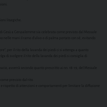
sioni.
ioni liturgiche.
di Gesù a Gerusalemme sia celebrata come previsto dal Messale
no nelle mani il ramo d’ulivo o di palma portato con sé, evitando
e”, per il rito della lavanda dei piedi ci si attenga a quanto
ga di svolgere il rito della lavanda dei piedi si consiglia di
 bacio, avverrà secondo quanto prescritto ai nn. 18-19, del Messale
 come previsto dal rito.
tà e rispetto di attenzioni e comportamenti per limitare la diffusione