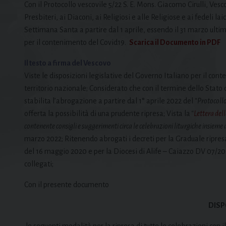
Con il Protocollo vescovile 5/22 S. E. Mons. Giacomo Cirulli, Vesc
Presbiteri, ai Diaconi, ai Religiosi e alle Religiose e ai fedeli lai
Settimana Santa a partire dal 1 aprile, essendo il 31 marzo ult
per il contenimento del Covid19.
Scarica il Documento in PDF
Il testo a firma del Vescovo
Viste le disposizioni legislative del Governo Italiano per il con
territorio nazionale; Considerato che con il termine dello Stato
stabilita l’abrogazione a partire dal 1° aprile 2022 del
“Protocoll
offerta la possibilità di una prudente ripresa; Vista la
“
Lettera del
contenente consigli e suggerimenti circa le celebrazioni liturgiche insieme 
marzo 2022; Ritenendo abrogati i decreti per la Graduale ripresa
del 16 maggio 2020 e per la Diocesi di Alife – Caiazzo DV 07/2
collegati;
Con il presente documento
DIS
le seguenti modalità per la ripresa di tutte le celebrazioni con il