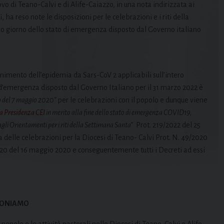
ovo di Teano-Calvi e di Alife-Caiazzo, in una nota indirizzata ai
ci, ha reso note le disposizioni per le celebrazioni e i riti della
imo giorno dello stato di emergenza disposto dal Governo italiano
tenimento dell’epidemia da Sars-CoV 2 applicabili sull’intero
 d’emergenza disposto dal Governo Italiano per il 31 marzo 2022 è
o del 7 maggio 2020”
per le celebrazioni con il popolo e dunque viene
la Presidenza CEI
in merito alla fine dello stato di emergenza COVID19,
agli Orientamenti per i riti della Settimana Santa”
Prot. 219/2022 del 25
 delle celebrazioni per la Diocesi di Teano- Calvi Prot. N. 49/2020
020 del 16 maggio 2020 e conseguentemente tutti i Decreti ad essi
PONIAMO
 popolo e le attività pastorali nelle Diocesi di Teano-Calvi e Alife-