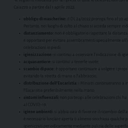
Caiazzo a partire dal 1 aprile 2022:
obbligo di mascherine:
il DL 24/2022 proroga fino al 30 ap
Pertanto, nei luoghi di culto al chiuso si acceda sempre i
distanziamento:
non è obbligatorio rispettare la distanz
e opportuno per evitare assembramenti specialmente all’in
celebrazioni in piedi;
igienizzazione:
si continui a osservare l’indicazione di igi
acquasantiere:
si continui a tenerle vuote;
scambio di pace:
è opportuno continuare a volgere i propri 
evitando la stretta di mano o l’abbraccio;
distribuzione dell’Eucaristia:
i Ministri continueranno a i
l’Eucaristia preferibilmente nella mano;
sintomi influenzali:
non partecipi alle celebrazioni chi ha
al COVID-19;
igiene ambienti:
si abbia cura di favorire il ricambio dell
è necessario lasciare aperta o almeno socchiusa qualche por
igienizzati periodicamente mediante pulizia delle superfic