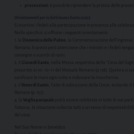
processioni:
è possibile riprendere la pratica delle proces
Orientamenti per la Settimana Santa 2022
Si esortino i fedeli alla partecipazione in presenza alle celebraz
Nello specifico, si offrono i seguenti orientamenti:
1. la
Domenica delle Palme
, la Commemorazione dell’ingresso 
Romano. Si presti però attenzione che i ministri e i fedeli tenga
consegne o scambi di rami.
2. il
Giovedì Santo
, nella Messa vespertina della “Cena del Signor
prescritto ai nn. 10-11 del Messale Romano (p.138). Qualora si scel
sanificare le mani ogni volta e indossare la mascherina.
3. il
Venerdì Santo
, l’atto di adorazione della Croce, evitando il
Romano (p. 157).
4. la
Veglia pasquale
potrà essere celebrata in tutte le sue parti
Tuttavia, la situazione sollecita tutti a un senso di responsabili
del virus.
Nel Suo Nome vi benedico.