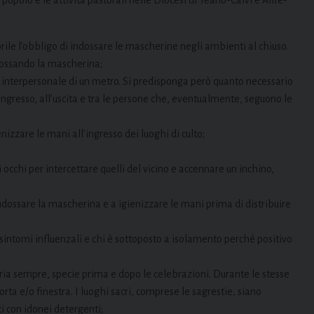
rile l’obbligo di indossare le mascherine negli ambienti al chiuso.
ndossando la mascherina;
a interpersonale di un metro. Si predisponga però quanto necessario
gresso, all’uscita e tra le persone che, eventualmente, seguono le
enizzare le mani all’ingresso dei luoghi di culto;
occhi per intercettare quelli del vicino e accennare un inchino,
ndossare la mascherina e a igienizzare le mani prima di distribuire
 sintomi influenzali e chi è sottoposto a isolamento perché positivo
’aria sempre, specie prima e dopo le celebrazioni. Durante le stesse
ta e/o finestra. I luoghi sacri, comprese le sagrestie, siano
i con idonei detergenti;