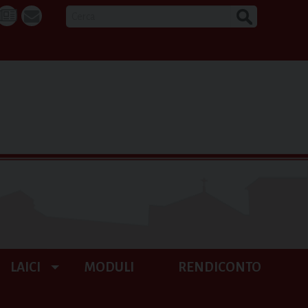
CERCA
k
tube
La
webmail
Buona
Notizia
LAICI
MODULI
RENDICONTO