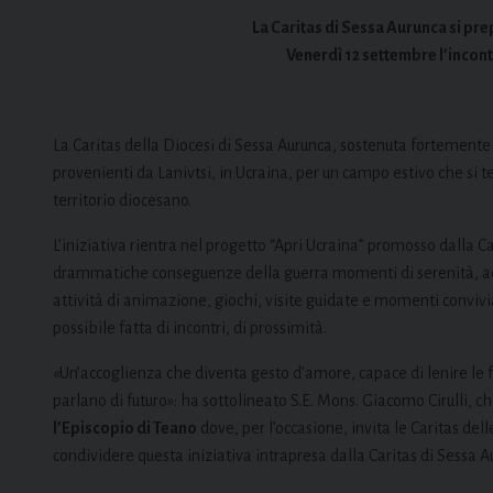
La Caritas di Sessa Aurunca si pre
Venerdì 12 settembre l’incont
La Caritas della Diocesi di Sessa Aurunca, sostenuta fortemente
provenienti da Lanivtsi, in Ucraina, per un campo estivo che si 
territorio diocesano.
L’iniziativa rientra nel progetto “Apri Ucraina” promosso dalla Ca
drammatiche conseguenze della guerra momenti di serenità, acc
attività di animazione, giochi, visite guidate e momenti convivia
possibile fatta di incontri, di prossimità.
«Un’accoglienza che diventa gesto d’amore, capace di lenire le f
parlano di futuro»: ha sottolineato S.E. Mons. Giacomo Cirulli, c
l’Episcopio di Teano
dove, per l’occasione, invita le Caritas de
condividere questa iniziativa intrapresa dalla Caritas di Sessa A