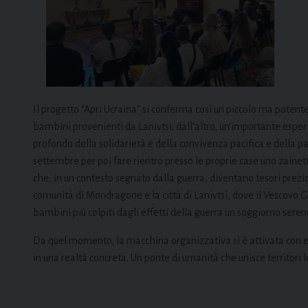
Il progetto “Apri Ucraina” si conferma così un piccolo ma potente
bambini provenienti da Lanivtsi; dall’altro, un’importante esperi
profondo della solidarietà e della convivenza pacifica e della 
settembre per poi fare rientro presso le proprie case uno zainetto
che, in un contesto segnato dalla guerra, diventano tesori preziosi
comunità di Mondragone e la città di Lanivtsi, dove il Vescovo G
bambini più colpiti dagli effetti della guerra un soggiorno seren
Da quel momento, la macchina organizzativa si è attivata con
in una realtà concreta. Un ponte di umanità che unisce territori l