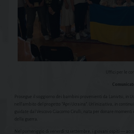
Uffici per le c
Comunicato
Prosegue il soggiorno dei bambini provenienti da Lanivtsi, in Ucr
nell’ambito del progetto “Apri Ucraina”. Un’iniziativa, in continui
guidate dal Vescovo Giacomo Cirulli, nata per donare momenti di 
della guerra.
Nel pomeriggio di venerdì 12 settembre, i giovani ospiti — acc