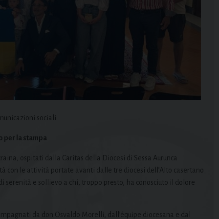
omunicazioni sociali
 per la stampa
aina, ospitati dalla Caritas della Diocesi di Sessa Aurunca
tà con le attività portate avanti dalle tre diocesi dell’Alto casertano
serenità e sollievo a chi, troppo presto, ha conosciuto il dolore
ompagnati da don Osvaldo Morelli, dall’équipe diocesana e dal