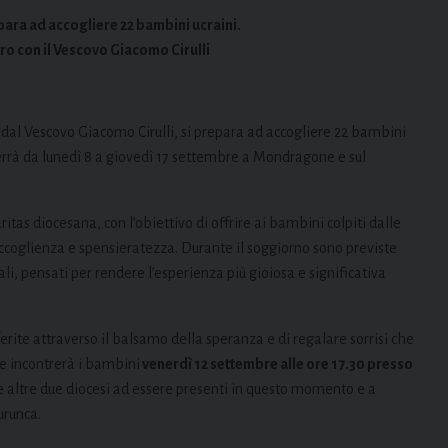
para ad accogliere 22 bambini ucraini.
ro con il Vescovo Giacomo Cirulli
 dal Vescovo Giacomo Cirulli, si prepara ad accogliere 22 bambini
terrà da lunedì 8 a giovedì 17 settembre a Mondragone e sul
ritas diocesana, con l’obiettivo di offrire ai bambini colpiti dalle
oglienza e spensieratezza. Durante il soggiorno sono previste
li, pensati per rendere l’esperienza più gioiosa e significativa
erite attraverso il balsamo della speranza e di regalare sorrisi che
he incontrerà i bambini
venerdì 12 settembre alle ore 17.30 presso
lle altre due diocesi ad essere presenti in questo momento e a
urunca.