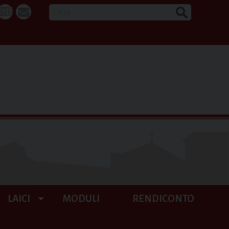
CERCA
k
tube
La
webmail
Buona
Notizia
LAICI
MODULI
RENDICONTO