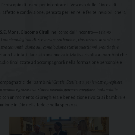
piscopio di Teano per incontrare il Vescovo delle Diocesi di
affetto e condivisione, pensato per lenire le ferite invisibili che la
S.E. Mons. Giacomo Cirulli
nel corso dell’incontro—
e siamo
I problemi degli adulti si riversano sui bambini, che crescono in condizioni
ostre comunità, siamo qui, come lo siamo stati in questi anni, pronti a fare
sertano ha infatti lanciato una nuova iniziativa rivolta ai bambini che
i studio finalizzate ad accompagnarli nella formazione personale e
ccompagnatrici dei bambini: “
Grazie, Eccellenza, per le vostre preghiere:
to periodo e grazie a voi stanno vivendo giorni meravigliosi, lontani dalle
ntro con un momento di preghiera e benedizione rivolta ai bambini e
 unione in Dio nella fede e nella speranza.