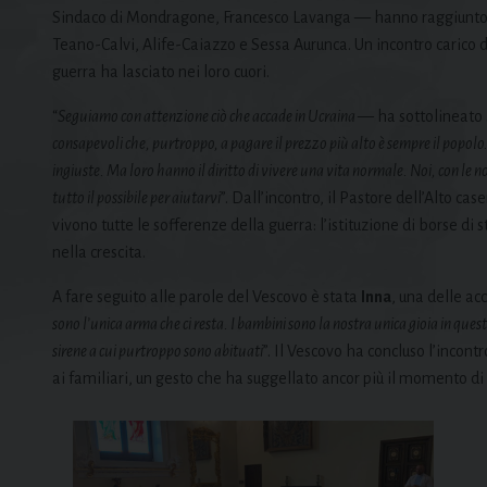
Sindaco di Mondragone, Francesco Lavanga — hanno raggiunto l’E
Teano-Calvi, Alife-Caiazzo e Sessa Aurunca. Un incontro carico di 
guerra ha lasciato nei loro cuori.
“
Seguiamo con attenzione ciò che accade in Ucraina
— ha sottolineato
consapevoli che, purtroppo, a pagare il prezzo più alto è sempre il popolo. 
ingiuste. Ma loro hanno il diritto di vivere una vita normale. Noi, con le n
tutto il possibile per aiutarvi
”. Dall’incontro, il Pastore dell’Alto ca
vivono tutte le sofferenze della guerra: l’istituzione di borse d
nella crescita.
A fare seguito alle parole del Vescovo è stata
Inna
, una delle a
sono l
’
unica arma che ci resta. I bambini sono la nostra unica gioia in ques
sirene a cui purtroppo sono abituati
”. Il Vescovo ha concluso l’inco
ai familiari, un gesto che ha suggellato ancor più il momento di