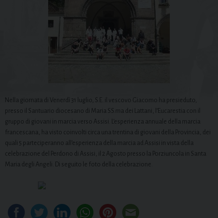
Nella giornata di Venerdì 31 luglio, S.E. il vescovo Giacomo ha presieduto,
presso il Santuario diocesano di Maria SS.ma dei Lattani, l’Eucarestia con il
gruppo di giovani in marcia verso Assisi. L’esperienza annuale della marcia
francescana, ha visto coinvolti circa una trentina di giovani della Provincia, dei
quali 5 parteciperanno all’esperienza della marcia ad Assisi in vista della
celebrazione del Perdono di Assisi, il
2 Agosto presso la Porziuncola in Santa
Maria degli Angeli. Di seguito le foto della celebrazione.