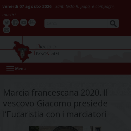
Skip
venerdì 07 agosto 2026
Santi Sisto II, papa, e compagni,
to
martiri
content
CERCA
Twitter
Facebook
Youtube
La
webmail
Buona
Notizia
Menu
Marcia francescana 2020. Il
vescovo Giacomo presiede
l’Eucaristia con i marciatori