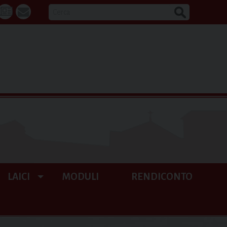
CERCA
k
tube
La
webmail
Buona
Notizia
LAICI
MODULI
RENDICONTO