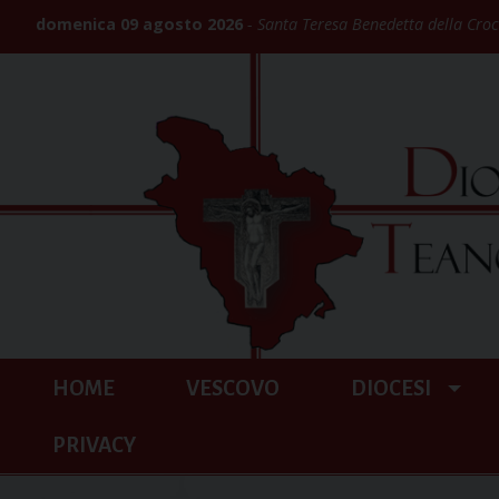
Skip
domenica 09 agosto 2026
Santa Teresa Benedetta della Croce
to
content
HOME
VESCOVO
DIOCESI
PRIVACY