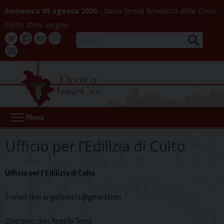
Skip
domenica 09 agosto 2026
Santa Teresa Benedetta della Croce
to
(Edith) Stein, vergine
content
CERCA
Twitter
Facebook
Youtube
La
webmail
Buona
Notizia
Menu
Ufficio per l’Edilizia di Culto
Ufficio per l’Edilizia di Culto
E-mail: don angelotesta@gmail.com
Direttore: don Angelo Testa