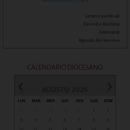
Mons Giacomo Cirulli
Lettere pastorali
Decreti e Nomine
Interventi
Agenda del Vescovo
CALENDARIO DIOCESANO
‹
›
AGOSTO 2026
LUN
MAR
MER
GIO
VEN
SAB
DOM
27
28
29
30
31
1
2
3
4
5
6
7
8
9
10
11
12
13
14
15
16