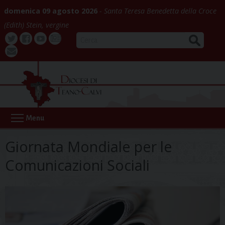
Skip
domenica 09 agosto 2026
Santa Teresa Benedetta della Croce
to
(Edith) Stein, vergine
content
CERCA
Twitter
Facebook
Youtube
La
webmail
Buona
Notizia
Menu
Giornata Mondiale per le
Comunicazioni Sociali