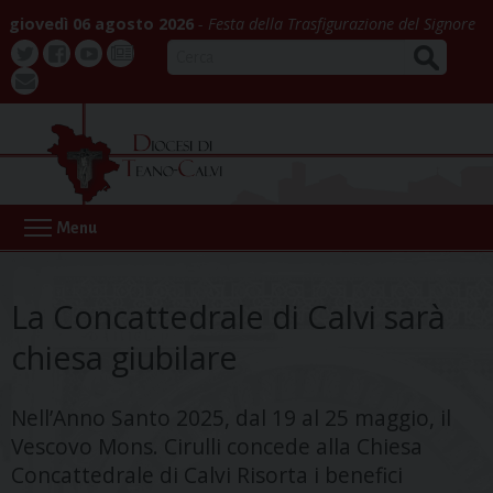
Skip
giovedì 06 agosto 2026
Festa della Trasfigurazione del Signore
to
CERCA
content
Twitter
Facebook
Youtube
La
webmail
Buona
Notizia
Menu
La Concattedrale di Calvi sarà
chiesa giubilare
Nell’Anno Santo 2025, dal 19 al 25 maggio, il
Vescovo Mons. Cirulli concede alla Chiesa
Concattedrale di Calvi Risorta i benefici