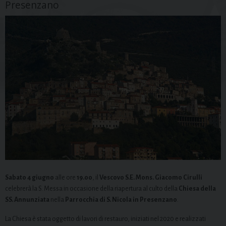
Presenzano
Sabato 4 giugno
alle ore
19.00
, il
Vescovo S.E. Mons. Giacomo Cirulli
celebrerà la S. Messa in occasione della riapertura al culto della
Chiesa della
SS. Annunziata
nella
Parrocchia di S. Nicola in Presenzano
.
La Chiesa è stata oggetto di lavori di restauro, iniziati nel 2020 e realizzati