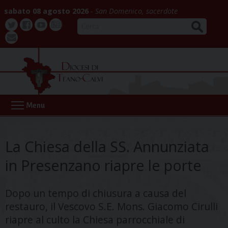
Skip
sabato 08 agosto 2026
San Domenico, sacerdote
to
CERCA
content
Twitter
Facebook
Youtube
La
webmail
Buona
Notizia
Menu
La Chiesa della SS. Annunziata
in Presenzano riapre le porte
Dopo un tempo di chiusura a causa del
restauro, il Vescovo S.E. Mons. Giacomo Cirulli
riapre al culto la Chiesa parrocchiale di