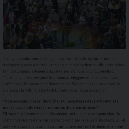
“La tragica condizione che i migranti vivono in tutte le regioni del mondo
testimonia quanto alte e robuste siano ancora le barriere che dividono l’unica
famiglia umana”, la denuncia. La sfida, per la Chiesa, è dunque quella di
”accompagnare le persone e le comunità a rileggere esperienze di lutto e
sofferenza, che hanno smascherato molte false sicurezze, e a coltivare la
speranza e la fede nella bontà del Creatore e della sua creazione”.
“Non possiamo nasconderci che la Chiesa stessa deve affrontare la
mancanza di fede e la corruzione anche al suo interno”.
È il “mea culpa” contenuto nel documento, nel quale si cita in particolare “la
sofferenza vissuta da minori e persone vulnerabili a causa di abusi sessuali, di
potere e di coscienza commessi da un numero notevole di chierici e persone