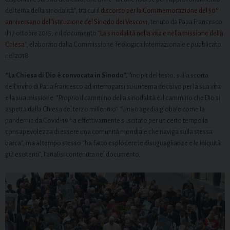
del tema della sinodalità”, tra cui il
discorso per la Commemorazione del 50°
anniversario dell’istituzione del Sinodo dei Vescovi
, tenuto da Papa Francesco
il 17 ottobre 2015, e il documento “
La sinodalità nella vita e nella missione della
Chiesa
”, elaborato dalla Commissione Teologica Internazionale e pubblicato
nel 2018.
“La Chiesa di Dio è convocata in Sinodo”,
l’incipit del testo, sulla scorta
dell’invito di Papa Francesco ad interrogarsi su un tema decisivo per la sua vita
e la sua missione: “Proprio il cammino della sinodalità è il cammino che Dio si
aspetta dalla Chiesa del terzo millennio”. “Una tragedia globale come la
pandemia da Covid-19 ha effettivamente suscitato per un certo tempo la
consapevolezza di essere una comunità mondiale che naviga sulla stessa
barca”, ma al tempo stesso “ha fatto esplodere le disuguaglianze e le iniquità
già esistenti”, l’analisi contenuta nel documento.