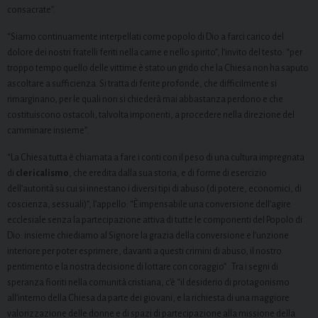
consacrate”.
“Siamo continuamente interpellati come popolo di Dio a farci carico del
dolore dei nostri fratelli feriti nella carne e nello spirito”, l’invito del testo: “per
troppo tempo quello delle vittime è stato un grido che la Chiesa non ha saputo
ascoltare a sufficienza. Si tratta di ferite profonde, che difficilmente si
rimarginano, per le quali non si chiederà mai abbastanza perdono e che
costituiscono ostacoli, talvolta imponenti, a procedere nella direzione del
camminare insieme”.
“La Chiesa tutta è chiamata a fare i conti con il peso di una cultura impregnata
di
clericalismo
, che eredita dalla sua storia, e di forme di esercizio
dell’autorità su cui si innestano i diversi tipi di abuso (di potere, economici, di
coscienza, sessuali)”, l’appello: “È impensabile una conversione dell’agire
ecclesiale senza la partecipazione attiva di tutte le componenti del Popolo di
Dio: insieme chiediamo al Signore la grazia della conversione e l’unzione
interiore per poter esprimere, davanti a questi crimini di abuso, il nostro
pentimento e la nostra decisione di lottare con coraggio” . Tra i segni di
speranza fioriti nella comunità cristiana, c’è “il desiderio di protagonismo
all’interno della Chiesa da parte dei giovani, e la richiesta di una maggiore
valorizzazione delle donne e di spazi di partecipazione alla missione della