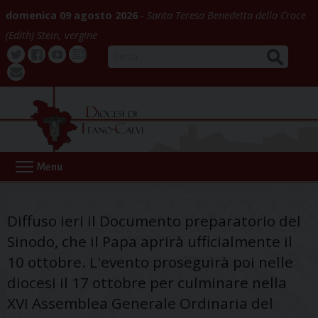
Skip
domenica 09 agosto 2026
Santa Teresa Benedetta della Croce
to
(Edith) Stein, vergine
content
CERCA
Twitter
Facebook
Youtube
La
webmail
Buona
Notizia
Menu
Diffuso ieri il Documento preparatorio del
Sinodo, che il Papa aprirà ufficialmente il
10 ottobre. L'evento proseguirà poi nelle
diocesi il 17 ottobre per culminare nella
XVI Assemblea Generale Ordinaria del