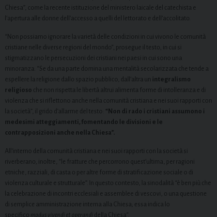
Chiesa”, come la recente istituzione del ministero laicale del catechista e
l’apertura alle donne dell’accesso a quelli del lettorato e dell’accolitato.
“Non possiamo ignorare la varietà delle condizioni in cui vivono le comunità
cristiane nelle diverse regioni del mondo”, prosegue il testo, in cui si
stigmatizzano le persecuzioni dei cristiani nei paesi in cui sono una
minoranza. “Se da una parte domina una mentalità secolarizzata che tende a
espellere la religione dallo spazio pubblico, dall’altra un
integralismo
religioso
che non rispetta le libertà altrui alimenta forme di intolleranza e di
violenza che si riflettono anche nella comunità cristiana e nei suoi rapporti con
la società”, il grido d’allarme del testo:
“Non di rado i cristiani assumono i
medesimi atteggiamenti, fomentando le divisioni e le
contrapposizioni anche nella Chiesa”.
All’interno della comunità cristiana e nei suoi rapporti con la società si
riverberano, inoltre, “le fratture che percorrono quest’ultima, per ragioni
etniche, razziali, di casta o per altre forme di stratificazione sociale o di
violenza culturale e strutturale”. In questo contesto, la sinodalità “è ben più che
la celebrazione di incontri ecclesiali e assemblee di vescovi, o una questione
di semplice amministrazione interna alla Chiesa; essa indica lo
specifico
modus vivendi et operandi
della Chiesa”.