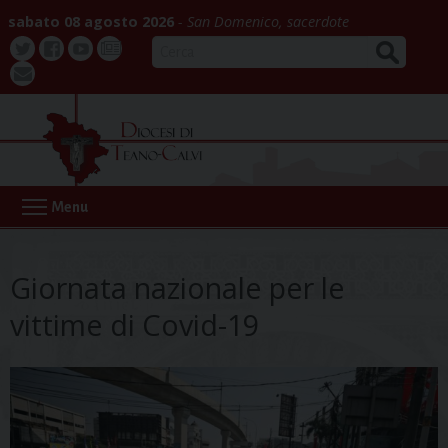
Skip
sabato 08 agosto 2026
San Domenico, sacerdote
to
CERCA
content
Twitter
Facebook
Youtube
La
webmail
Buona
Notizia
Menu
Giornata nazionale per le
vittime di Covid-19